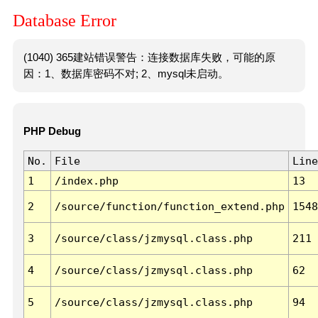
Database Error
(1040) 365建站错误警告：连接数据库失败，可能的原
因：1、数据库密码不对; 2、mysql未启动。
PHP Debug
No.
File
Line
1
/index.php
13
2
/source/function/function_extend.php
1548
3
/source/class/jzmysql.class.php
211
4
/source/class/jzmysql.class.php
62
5
/source/class/jzmysql.class.php
94