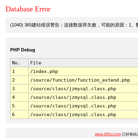
Database Error
(1040) 365建站错误警告：连接数据库失败，可能的原因：1、数
PHP Debug
No.
File
1
/index.php
2
/source/function/function_extend.php
3
/source/class/jzmysql.class.php
4
/source/class/jzmysql.class.php
5
/source/class/jzmysql.class.php
6
/source/class/jzmysql.class.php
www.365jz.com
已经将此