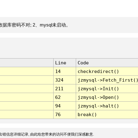
据库密码不对; 2、mysql未启动。
Line
Code
14
checkredirect()
324
jzmysql->Fetch_First(
211
jzmysql->Init()
62
jzmysql->Open()
94
jzmysql->halt()
76
break()
出错信息详细记录, 由此给您带来的访问不便我们深感歉意.