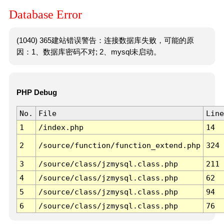
Database Error
(1040) 365建站错误警告：连接数据库失败，可能的原
因：1、数据库密码不对; 2、mysql未启动。
PHP Debug
No.
File
Line
1
/index.php
14
2
/source/function/function_extend.php
324
3
/source/class/jzmysql.class.php
211
4
/source/class/jzmysql.class.php
62
5
/source/class/jzmysql.class.php
94
6
/source/class/jzmysql.class.php
76