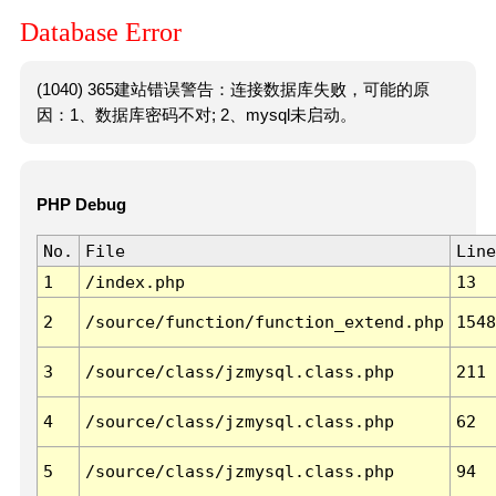
Database Error
(1040) 365建站错误警告：连接数据库失败，可能的原
因：1、数据库密码不对; 2、mysql未启动。
PHP Debug
No.
File
Line
1
/index.php
13
2
/source/function/function_extend.php
1548
3
/source/class/jzmysql.class.php
211
4
/source/class/jzmysql.class.php
62
5
/source/class/jzmysql.class.php
94